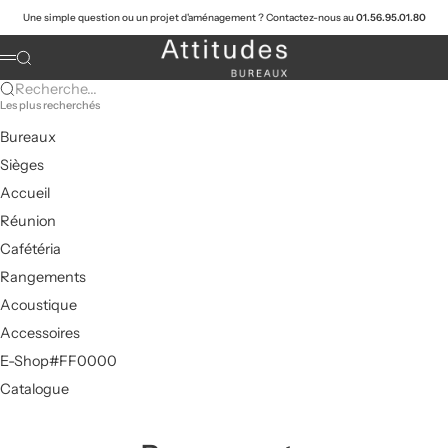
Passer au contenu
Une simple question ou un projet d'aménagement ? Contactez-nous au
01.56.95.01.80
Attitudes Bureaux
Recherche
Menu
Recherche...
Les plus recherchés
Bureaux
Sièges
Accueil
Réunion
Cafétéria
Rangements
Acoustique
Accessoires
E-Shop#FF0000
Catalogue