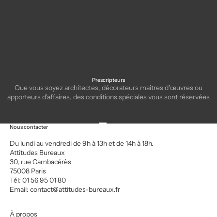
Prescripteurs
Que vous soyez architectes, décorateurs maitres d’œuvres ou
apporteurs d'affaires, des conditions spéciales vous sont réservées
Aller à l'élément 1
Aller à l'élément 2
Aller à l'élément 3
Aller à l'élément 4
Nous contacter
Du lundi au vendredi de 9h à 13h et de 14h à 18h.
Attitudes Bureaux
30, rue Cambacérès
75008 Paris
Tél: 01 56 95 01 80
Email:
contact@attitudes-bureaux.fr
À propos