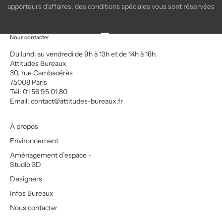
apporteurs d'affaires, des conditions spéciales vous sont réservées
Aller à l'élément 1
Aller à l'élément 2
Aller à l'élément 3
Aller à l'élément 4
Nous contacter
Du lundi au vendredi de 9h à 13h et de 14h à 18h.
Attitudes Bureaux
30, rue Cambacérès
75008 Paris
Tél: 01 56 95 01 80
Email:
contact@attitudes-bureaux.fr
À propos
Environnement
Aménagement d’espace -
Studio 3D
Designers
Infos Bureaux
Nous contacter