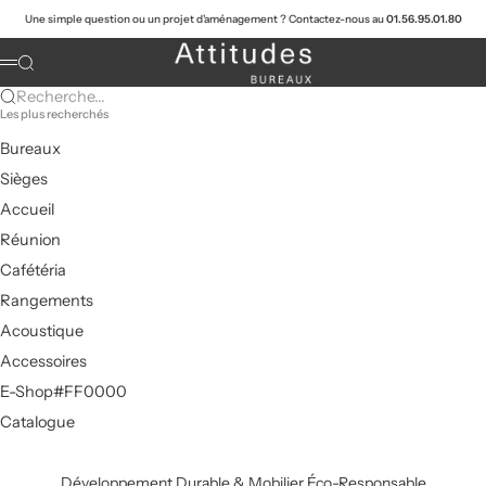
Passer au contenu
Une simple question ou un projet d'aménagement ? Contactez-nous au
01.56.95.01.80
Attitudes Bureaux
Recherche
Menu
Recherche...
Les plus recherchés
Bureaux
Sièges
Accueil
Réunion
Cafétéria
Rangements
Acoustique
Accessoires
E-Shop#FF0000
Catalogue
Développement Durable & Mobilier Éco-Responsable