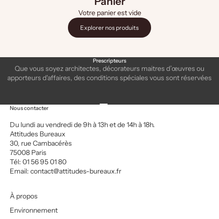
Panier
Votre panier est vide
Explorer nos produits
Prescripteurs
Que vous soyez architectes, décorateurs maitres d’œuvres ou
apporteurs d'affaires, des conditions spéciales vous sont réservées
Aller à l'élément 1
Aller à l'élément 2
Aller à l'élément 3
Aller à l'élément 4
Nous contacter
Du lundi au vendredi de 9h à 13h et de 14h à 18h.
Attitudes Bureaux
30, rue Cambacérès
75008 Paris
Tél: 01 56 95 01 80
Email:
contact@attitudes-bureaux.fr
À propos
Environnement