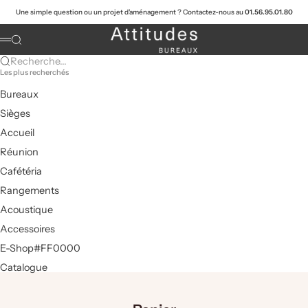
Passer au contenu
Une simple question ou un projet d'aménagement ? Contactez-nous au
01.56.95.01.80
Attitudes Bureaux
Recherche
Menu
Recherche...
Les plus recherchés
Bureaux
Sièges
Accueil
Réunion
Cafétéria
Rangements
Acoustique
Accessoires
E-Shop#FF0000
Catalogue