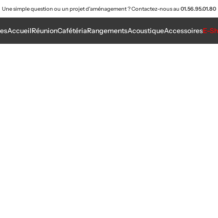
Une simple question ou un projet d'aménagement ? Contactez-nous au
01.56.95.01.80
es
Accueil
Réunion
Cafétéria
Rangements
Acoustique
Accessoires
E-S