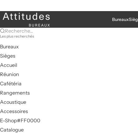
Passer au contenu
Attitudes Bureaux
Bureaux
Sièg
Recherche...
Les plus recherchés
Bureaux
Sièges
Accueil
Réunion
Cafétéria
Rangements
Acoustique
Accessoires
E-Shop#FF0000
Catalogue