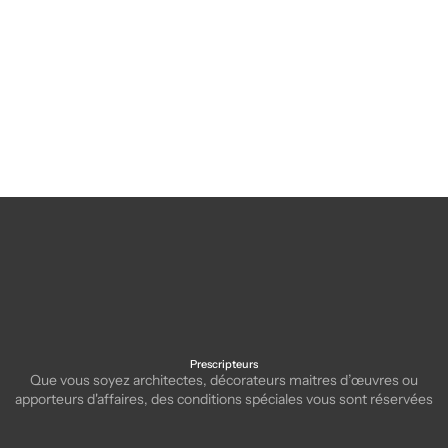
Tables hautes Pop
Prescripteurs
Que vous soyez architectes, décorateurs maitres d’œuvres ou
apporteurs d'affaires, des conditions spéciales vous sont réservées