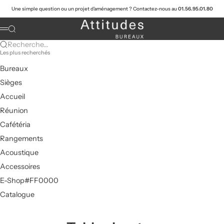
Passer au contenu
Une simple question ou un projet d'aménagement ? Contactez-nous au
01.56.95.01.80
Attitudes Bureaux
Recherche
Menu
Recherche...
Les plus recherchés
Bureaux
Sièges
Accueil
Réunion
Cafétéria
Rangements
Acoustique
Accessoires
E-Shop#FF0000
Catalogue