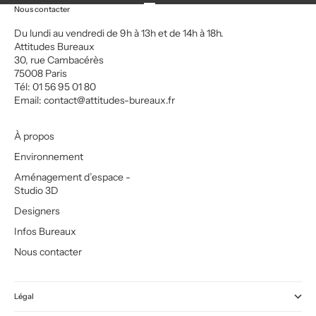
Aller à l'élément 1
Aller à l'élément 2
Aller à l'élément 3
Aller à l'élément 4
Nous contacter
Du lundi au vendredi de 9h à 13h et de 14h à 18h.
Attitudes Bureaux
30, rue Cambacérès
75008 Paris
Tél: 01 56 95 01 80
Email:
contact@attitudes-bureaux.fr
À propos
Environnement
Aménagement d’espace -
Studio 3D
Designers
Infos Bureaux
Nous contacter
Légal