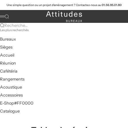
Passer au contenu
Une simple question ou un projet d'aménagement ? Contactez-nous au
01.56.95.01.80
Attitudes Bureaux
Recherche
Menu
Recherche...
Les plus recherchés
Bureaux
Sièges
Accueil
Réunion
Cafétéria
Rangements
Acoustique
Accessoires
E-Shop#FF0000
Catalogue