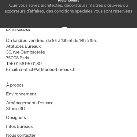
Prescripteurs
Que vous soyez architectes, décorateurs maitres d’œuvres ou
apporteurs d'affaires, des conditions spéciales vous sont réservées
Aller à l'élément 1
Aller à l'élément 2
Aller à l'élément 3
Aller à l'élément 4
Nous contacter
Du lundi au vendredi de 9h à 13h et de 14h à 18h.
Attitudes Bureaux
30, rue Cambacérès
75008 Paris
Tél: 01 56 95 01 80
Email:
contact@attitudes-bureaux.fr
À propos
Environnement
Aménagement d’espace -
Studio 3D
Designers
Infos Bureaux
Nous contacter