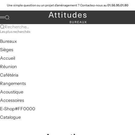
Passer au contenu
Une simple question ou un projet d'aménagement ? Contactez-nous au
01.56.95.01.80
Attitudes Bureaux
Recherche
Menu
Recherche...
Les plus recherchés
Bureaux
Sièges
Accueil
Réunion
Cafétéria
Rangements
Acoustique
Accessoires
E-Shop#FF0000
Catalogue