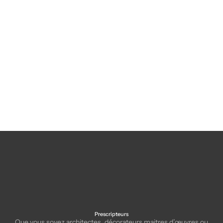
Écrans de séparation
Cabine acoustique double NO
acoustiques Oasis
SOUND-Meeting Booth
Prescripteurs
Que vous soyez architectes, décorateurs maitres d’œuvres ou