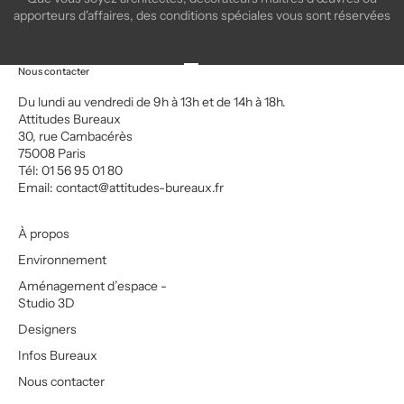
apporteurs d'affaires, des conditions spéciales vous sont réservées
Aller à l'élément 1
Aller à l'élément 2
Aller à l'élément 3
Aller à l'élément 4
Nous contacter
Du lundi au vendredi de 9h à 13h et de 14h à 18h.
Attitudes Bureaux
30, rue Cambacérès
75008 Paris
Tél: 01 56 95 01 80
Email:
contact@attitudes-bureaux.fr
À propos
Environnement
Aménagement d’espace -
Studio 3D
Designers
Infos Bureaux
Nous contacter