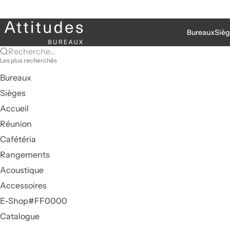
Passer au contenu
Attitudes Bureaux
Bureaux
Sièg
Recherche...
Les plus recherchés
Bureaux
Sièges
Accueil
Réunion
Cafétéria
Rangements
Acoustique
Accessoires
E-Shop#FF0000
Catalogue