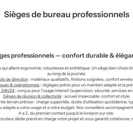
Sièges de bureau professionnels
ges professionnels — confort durable & élég
i allient ergonomie, robustesse et esthétique. Un siège bien choisi limit
au long de la journée.
ils de direction
: matériaux qualitatifs, finitions soignées, confort envel
iques
&
opérationnels
: réglages précis pour un maintien adapté et la p
s 24h/24
: conçus pour l’usage intensif (supervision, sécurité, services en
Sièges de réunion & collectivité
: accueil impeccable, confort et style.
nte terrain précise : charge supportée, durée d'utilisation quotidienne,
au
adapte a votre usage et a votre budget. Nos conseillers accompagnent
A a Z, du premier contact jusqu'a la livraison sur site.
uteur dédie prend en charge votre projet et vous garantit cohérence, res