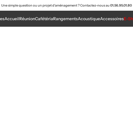
Une simple question ou un projet d'aménagement ? Contactez-nous au
01.56.95.01.80
es
Accueil
Réunion
Cafétéria
Rangements
Acoustique
Accessoires
E-S