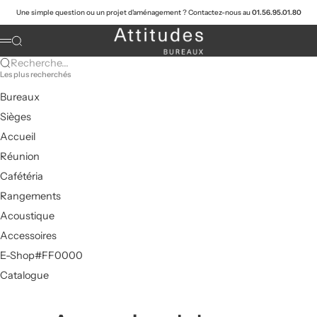
Passer au contenu
Une simple question ou un projet d'aménagement ? Contactez-nous au
01.56.95.01.80
Attitudes Bureaux
Recherche
Menu
Recherche...
Les plus recherchés
Bureaux
Sièges
Accueil
Réunion
Cafétéria
Rangements
Acoustique
Accessoires
E-Shop#FF0000
Catalogue