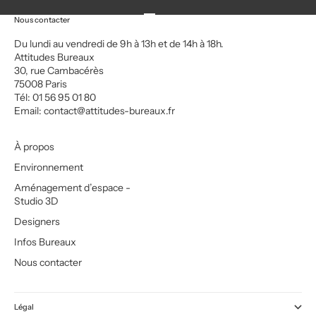
Aller à l'élément 1
Aller à l'élément 2
Aller à l'élément 3
Aller à l'élément 4
Nous contacter
Du lundi au vendredi de 9h à 13h et de 14h à 18h.
Attitudes Bureaux
30, rue Cambacérès
75008 Paris
Tél: 01 56 95 01 80
Email:
contact@attitudes-bureaux.fr
À propos
Environnement
Aménagement d’espace -
Studio 3D
Designers
Infos Bureaux
Nous contacter
Légal