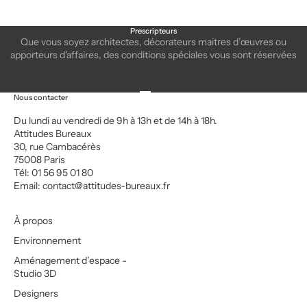
Prescripteurs
Que vous soyez architectes, décorateurs maitres d’œuvres ou
apporteurs d'affaires, des conditions spéciales vous sont réservées
Aller à l'élément 1
Aller à l'élément 2
Aller à l'élément 3
Aller à l'élément 4
Nous contacter
Du lundi au vendredi de 9h à 13h et de 14h à 18h.
Attitudes Bureaux
30, rue Cambacérès
75008 Paris
Tél: 01 56 95 01 80
Email:
contact@attitudes-bureaux.fr
À propos
Environnement
Aménagement d’espace -
Studio 3D
Designers