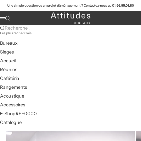
Passer au contenu
Une simple question ou un projet d'aménagement ? Contactez-nous au
01.56.95.01.80
Attitudes Bureaux
Recherche
Menu
Recherche...
Les plus recherchés
Bureaux
Sièges
Accueil
Réunion
Cafétéria
Rangements
Acoustique
Accessoires
E-Shop#FF0000
Catalogue