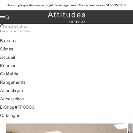
Passer au contenu
Une simple question ou un projet d'aménagement ? Contactez-nous au
01.56.95.01.80
Attitudes Bureaux
Recherche
Menu
Recherche...
Les plus recherchés
Bureaux
Sièges
Accueil
Réunion
Cafétéria
Rangements
Acoustique
Accessoires
E-Shop#FF0000
Catalogue