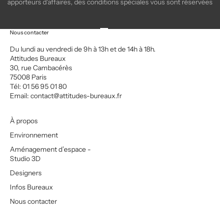
apporteurs d'affaires, des conditions spéciales vous sont réservées
Aller à l'élément 1
Aller à l'élément 2
Aller à l'élément 3
Aller à l'élément 4
Nous contacter
Du lundi au vendredi de 9h à 13h et de 14h à 18h.
Attitudes Bureaux
30, rue Cambacérès
75008 Paris
Tél: 01 56 95 01 80
Email:
contact@attitudes-bureaux.fr
À propos
Environnement
Aménagement d’espace -
Studio 3D
Designers
Infos Bureaux
Nous contacter