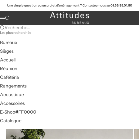
Passer au contenu
Une simple question ou un projet d'aménagement ? Contactez-nous au
01.56.95.01.80
Attitudes Bureaux
Recherche
Menu
Recherche...
Les plus recherchés
Bureaux
Sièges
Accueil
Réunion
Cafétéria
Rangements
Acoustique
Accessoires
E-Shop#FF0000
Catalogue