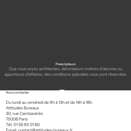
Bureau de direction Design
Fauteuil pivotant Fior di Loto
DR
Prescripteurs
Que vous soyez architectes, décorateurs maitres d’œuvres ou
apporteurs d'affaires, des conditions spéciales vous sont réservées
Aller à l'élément 1
Aller à l'élément 2
Aller à l'élément 3
Aller à l'élément 4
Nous contacter
Du lundi au vendredi de 9h à 13h et de 14h à 18h.
Attitudes Bureaux
30, rue Cambacérès
75008 Paris
Tél: 01 56 95 01 80
Email:
contact@attitudes-bureaux.fr