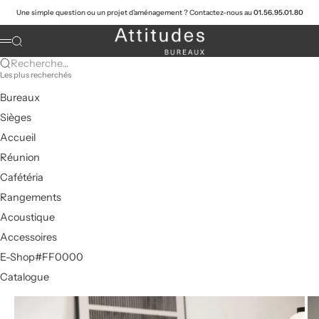
Passer au contenu
Une simple question ou un projet d'aménagement ? Contactez-nous au
01.56.95.01.80
Attitudes Bureaux
Recherche
Menu
Recherche...
Les plus recherchés
Bureaux
Sièges
Accueil
Réunion
Cafétéria
Rangements
Acoustique
Accessoires
E-Shop#FF0000
Catalogue