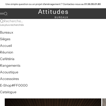
Passer au contenu
Une simple question ou un projet d'aménagement ? Contactez-nous au
01.56.95.01.80
Attitudes Bureaux
Recherche
Menu
Recherche...
Les plus recherchés
Bureaux
Sièges
Accueil
Réunion
Cafétéria
Rangements
Acoustique
Accessoires
E-Shop#FF0000
Catalogue