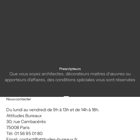
Collection de poufs design
Bureau de direction SPIKE
avec table intégrée C1.8
Prescripteurs
Que vous soyez architectes, décorateurs maitres d’œuvres ou
apporteurs d'affaires, des conditions spéciales vous sont réservées
Aller à l'élément 1
Aller à l'élément 2
Aller à l'élément 3
Aller à l'élément 4
Nous contacter
Du lundi au vendredi de 9h à 13h et de 14h à 18h.
Attitudes Bureaux
30, rue Cambacérès
75008 Paris
Tél: 01 56 95 01 80
Email:
contact@attitudes-bureaux.fr